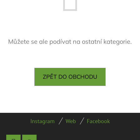
E
T
E
N
Můžete se ale podívat na ostatní kategorie.
A
J
Í
T
ZPĚT DO OBCHODU
?
Z
Instagram
Web
Facebook
HLEDAT
Á
P