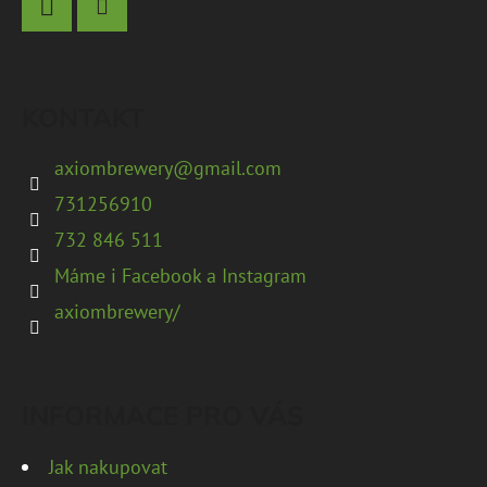
A
D
Facebook
Instagram
T
O
Í
P
KONTAKT
O
R
axiombrewery
@
gmail.com
U
731256910
Č
732 846 511
U
J
Máme i Facebook a Instagram
E
axiombrewery/
M
E
INFORMACE PRO VÁS
RAY
OF
Jak nakupovat
HOP