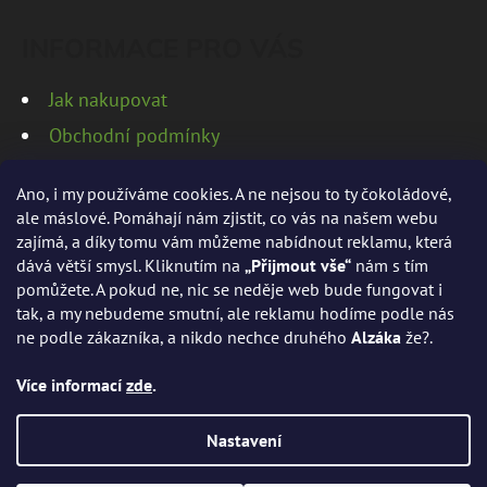
INFORMACE PRO VÁS
Jak nakupovat
Obchodní podmínky
Podmínky ochrany osobních údajů
Ano, i my používáme cookies. A ne nejsou to ty čokoládové,
ale máslové. Pomáhají nám zjistit, co vás na našem webu
zajímá, a díky tomu vám můžeme nabídnout reklamu, která
dává větší smysl. Kliknutím na
„Přijmout vše“
nám s tím
PŘIJÍMÁME ONLINE PLATBY
pomůžete. A pokud ne, nic se neděje web bude fungovat i
tak, a my nebudeme smutní, ale reklamu hodíme podle nás
ne podle zákazníka, a nikdo nechce druhého
Alzáka
že?.
Více informací
zde
.
Nastavení
Vytvořil Shoptet