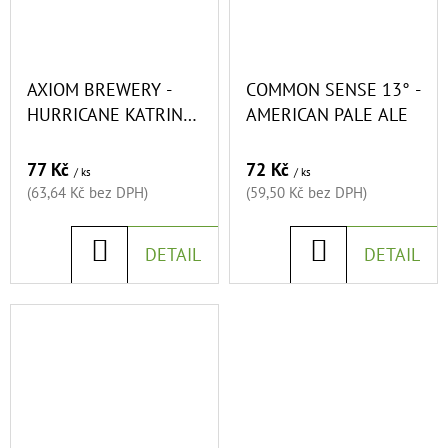
w
E
e
T
E
r
AXIOM BREWERY -
COMMON SENSE 13° -
N
HURRICANE KATRINA
AMERICAN PALE ALE
y
A
11° - SOUR CATRINA
J
77 Kč
72 Kč
B
/ ks
/ ks
(63,64 Kč bez DPH)
(59,50 Kč bez DPH)
Í
e
T
DO
DO
DETAIL
DETAIL
e
?
KOŠÍKU
KOŠÍKU
r
HLEDAT