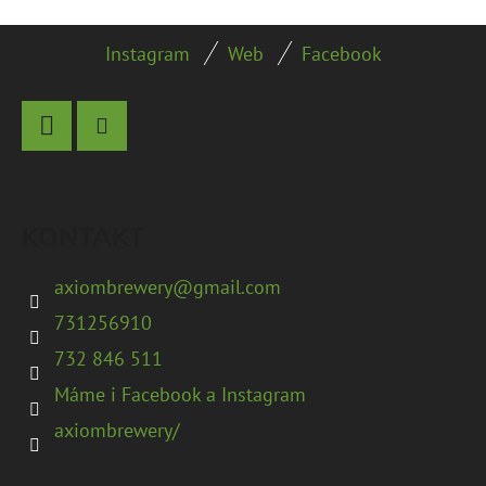
Z
Instagram
Web
Facebook
Á
P
A
Facebook
Instagram
T
Í
KONTAKT
axiombrewery
@
gmail.com
731256910
732 846 511
Máme i Facebook a Instagram
axiombrewery/