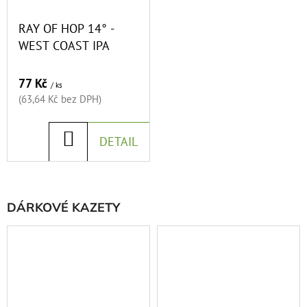
RAY OF HOP 14° -
D
WEST COAST IPA
O
P
77 Kč
O
/ ks
(63,64 Kč bez DPH)
R
U
Č
DO
DETAIL
U
KOŠÍKU
J
E
DÁRKOVÉ KAZETY
M
E
COMMON
SENSE
13°