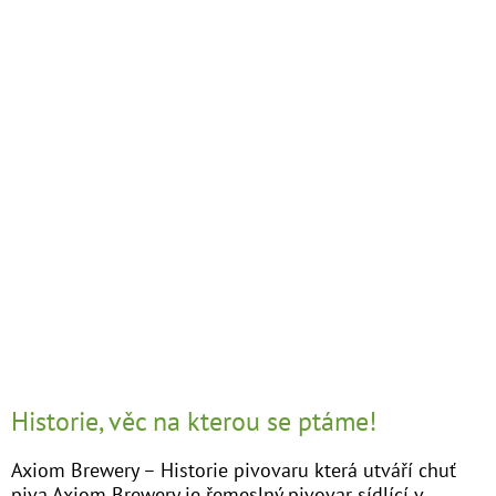
Historie, věc na kterou se ptáme!
Axiom Brewery – Historie pivovaru která utváří chuť
piva Axiom Brewery je řemeslný pivovar sídlící v