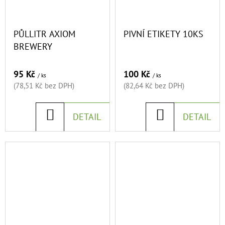
-
AMERICAN
PALE
ALE
PŮLLITR AXIOM
PIVNÍ ETIKETY 10KS
BREWERY
72
Kč
95 Kč
100 Kč
/ ks
/ ks
(78,51 Kč bez DPH)
(82,64 Kč bez DPH)
DO
DO
DETAIL
DETAIL
KOŠÍKU
KOŠÍKU