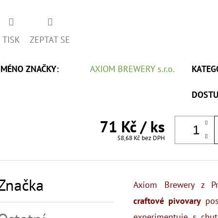
TISK
ZEPTAT SE
JMÉNO ZNAČKY
:
AXIOM BREWERY s.r.o.
KATEG
DOSTU
71 Kč
/ ks
58,68 Kč bez DPH
Značka
Axiom Brewery z Pr
craftové pivovary
pos
experimentuje s chut