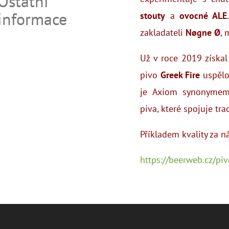
Ostatní
informace
stouty
a
ovocné ALE
zakladateli
Nøgne Ø
, 
Už v roce 2019 získa
pivo
Greek Fire
uspěl
je Axiom synonymem
piva, které spojuje tra
Příkladem kvality za n
https://beerweb.cz/pi