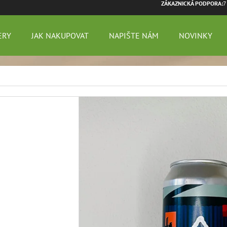
ZÁKAZNICKÁ PODPORA:
7
ERY
JAK NAKUPOVAT
NAPIŠTE NÁM
NOVINKY
 POTŘEBUJETE NAJÍT?
HLEDAT
DOPORUČUJEME