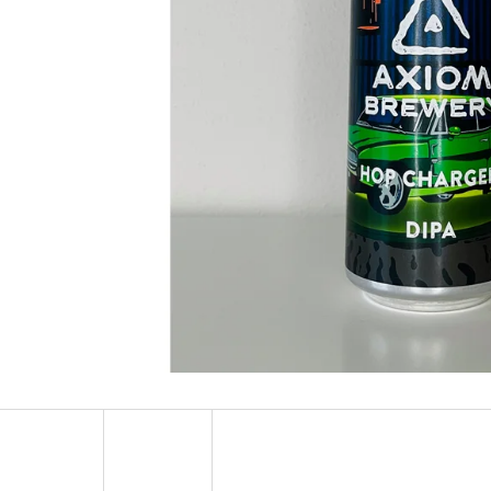
COMMON SENSE 13° - AMERICAN PALE
RAY OF HOP 14° 
ALE
77 Kč
72 Kč