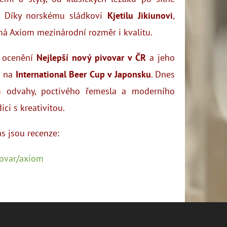
. Díky norskému sládkovi
Kjetilu Jikiunovi
,
má Axiom mezinárodní rozměr i kvalitu.
l ocenění
Nejlepší nový pivovar v ČR
a jeho
o na
International Beer Cup v Japonsku
. Dnes
 odvahy, poctivého řemesla a moderního
dici s kreativitou.
ás jsou recenze:
vovar/axiom