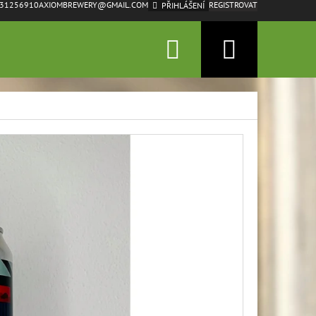
31256910
AXIOMBREWERY@GMAIL.COM
REGISTROVAT
PŘIHLÁŠENÍ
Hledat
Nákupn
košík