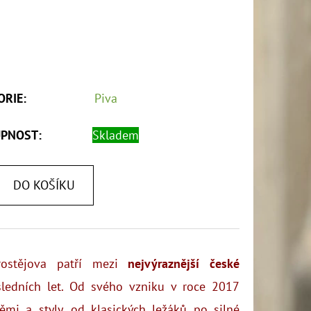
ORIE
:
Piva
PNOST:
Skladem
DO KOŠÍKU
ostějova patří mezi
nejvýraznější české
ledních let. Od svého vzniku v roce 2017
ěmi a styly, od klasických ležáků po silné