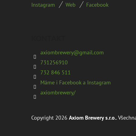
Instagram
Web
Facebook
Á
P
A
KONTAKT
T
Í
axiombrewery
@
gmail.com
731256910
732 846 511
Máme i Facebook a Instagram
axiombrewery/
Copyright 2026
Axiom Brewery s.r.o.
. Všechn