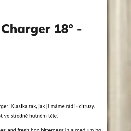
Charger 18° -
r! Klasika tak, jak ji máme rádi - citrusy,
st ve středně hutném těle.
eedles and fresh hop bitterness in a medium body.