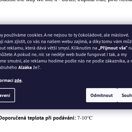
Chmely:
Columbus, Galaxy, Cascade, Amarillo, Centennial, C
my používáme cookies. A ne nejsou to ty čokoládové, ale máslové.
í nám zjistit, co vás na našem webu zajímá, a díky tomu vám mů
Slady:
Plzeňský, Pale Ale, Wheat (pšeničný)
ut reklamu, která dává větší smysl. Kliknutím na
„Přijmout vše“
n
ůžete. A pokud ne, nic se neděje web bude fungovat i tak, a my
8,0%
Alk:
e smutní, ale reklamu hodíme podle nás ne podle zákazníka, a 
 druhého
Alzáka
že?.
18%
EPM:
formací
zde
.
100
IBU:
avení
Odmítnout
Souh
500 ml
Velikost balení:
7-10°C
Doporučená teplota při podávání: