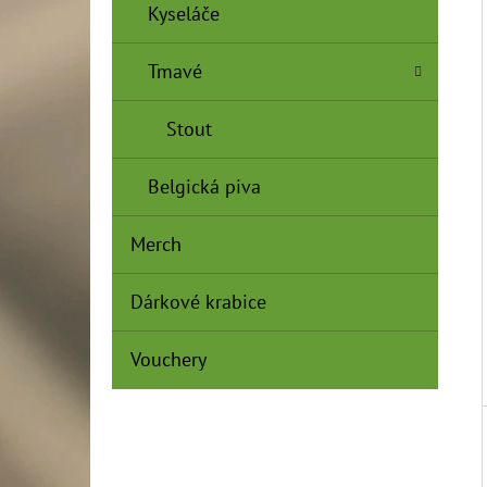
Í
Kyseláče
P
AXIOM BREWERY - HURRICANE KATRINA
11° - SOUR CATRINA
A
Tmavé
77 Kč
N
Stout
E
L
Belgická piva
Merch
Dárkové krabice
Vouchery