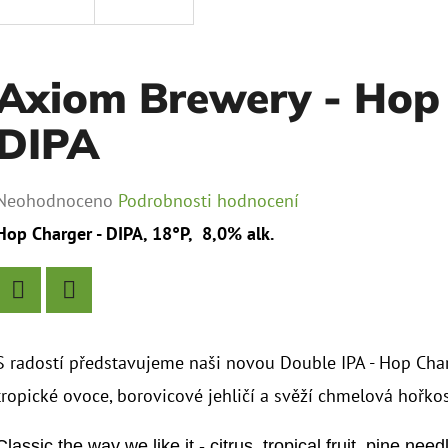
Axiom Brewery - Hop 
DIPA
Průměrné
Neohodnoceno
Podrobnosti hodnocení
hodnocení
Hop Charger - DIPA, 18°P, 8,0% alk.
produktu
je
Facebook
Twitter
0,0
S radostí představujeme naši novou Double IPA - Hop Charge
z
tropické ovoce, borovicové jehličí a svěží chmelová hořko
5
hvězdiček.
Classic the way we like it - citrus, tropical fruit, pine n