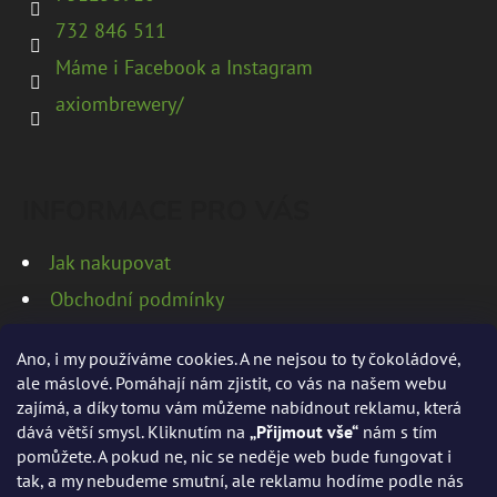
732 846 511
Máme i Facebook a Instagram
axiombrewery/
INFORMACE PRO VÁS
Jak nakupovat
Obchodní podmínky
Podmínky ochrany osobních údajů
Ano, i my používáme cookies. A ne nejsou to ty čokoládové,
ale máslové. Pomáhají nám zjistit, co vás na našem webu
zajímá, a díky tomu vám můžeme nabídnout reklamu, která
dává větší smysl. Kliknutím na
„Přijmout vše“
nám s tím
PŘIJÍMÁME ONLINE PLATBY
pomůžete. A pokud ne, nic se neděje web bude fungovat i
tak, a my nebudeme smutní, ale reklamu hodíme podle nás