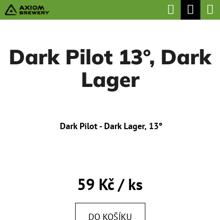
K
Hledat
Náku
Přejít
O
na
Zpět
Zpět
koší
Š
obsah
Dark Pilot 13°, Dark
Í
C
K
Lager
O
P
O
T
Dark Pilot - Dark Lager, 13°
Ř
E
B
59 Kč
/ ks
U
J
DO KOŠÍKU