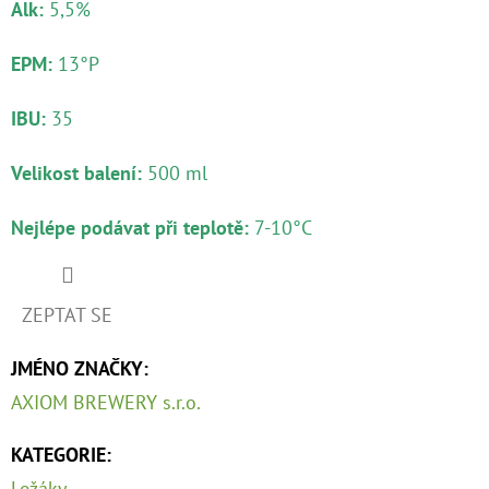
Alk:
5,5%
HURRICANE
KATRINA
11°
EPM:
13°P
-
SOUR
CATRINA
IBU:
35
77
Kč
Velikost balení:
500 ml
Nejlépe podávat při teplotě:
7-10°C
ZEPTAT SE
JMÉNO ZNAČKY
:
AXIOM BREWERY s.r.o.
KATEGORIE
:
Ležáky