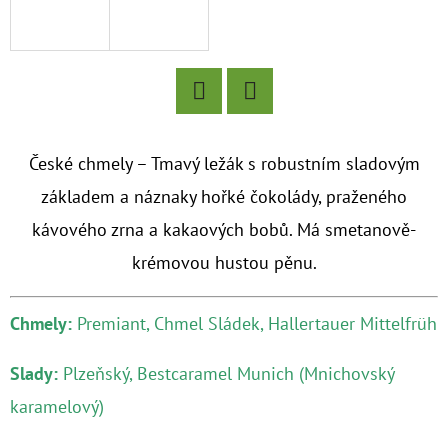
D
O
P
O
Facebook
Twitter
R
České chmely – Tmavý ležák s robustním sladovým
U
základem a náznaky hořké čokolády, praženého
Č
U
kávového zrna a kakaových bobů. Má smetanově-
J
krémovou hustou pěnu.
E
M
Chmely:
Premiant, Chmel Sládek, Hallertauer Mittelfrüh
E
Slady:
Plzeňský, Bestcaramel Munich (Mnichovský
AXIOM
karamelový)
BREWERY
-