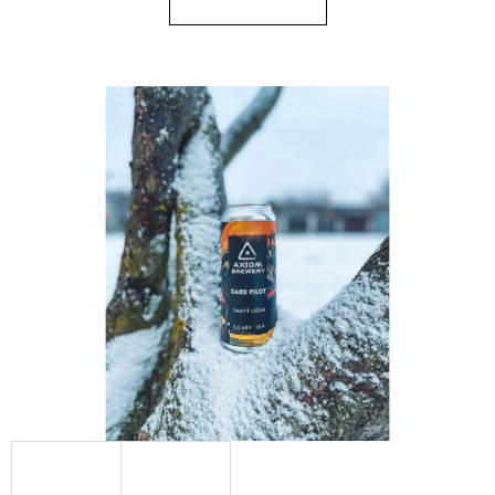
E
T
E
N
A
J
Í
T
?
HLEDAT