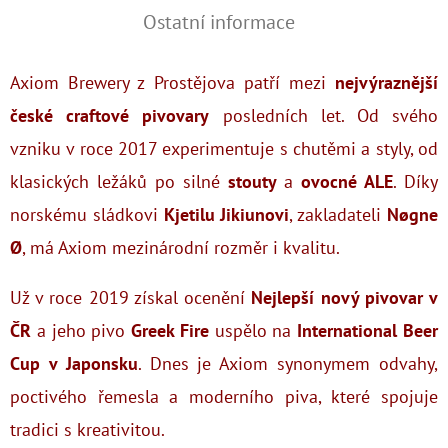
Ostatní informace
Axiom Brewery z Prostějova patří mezi
nejvýraznější
české craftové pivovary
posledních let. Od svého
vzniku v roce 2017 experimentuje s chutěmi a styly, od
klasických ležáků po silné
stouty
a
ovocné ALE
. Díky
norskému sládkovi
Kjetilu Jikiunovi
, zakladateli
Nøgne
Ø
, má Axiom mezinárodní rozměr i kvalitu.
Už v roce 2019 získal ocenění
Nejlepší nový pivovar v
ČR
a jeho pivo
Greek Fire
uspělo na
International Beer
Cup v Japonsku
. Dnes je Axiom synonymem odvahy,
poctivého řemesla a moderního piva, které spojuje
tradici s kreativitou.